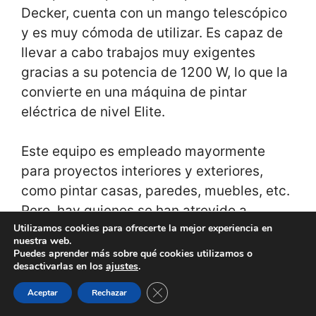
Decker, cuenta con un mango telescópico
y es muy cómoda de utilizar. Es capaz de
llevar a cabo trabajos muy exigentes
gracias a su potencia de 1200 W, lo que la
convierte en una máquina de pintar
eléctrica de nivel Elite.
Este equipo es empleado mayormente
para proyectos interiores y exteriores,
como pintar casas, paredes, muebles, etc.
Pero, hay quienes se han atrevido a
Utilizamos cookies para ofrecerte la mejor experiencia en
utilizarlo para pintar carros, obteniendo
nuestra web.
buenos resultados.
Puedes aprender más sobre qué cookies utilizamos o
desactivarlas en los
ajustes
.
Características Principales:
Cerrar el banner de cookies RGPD
Aceptar
Rechazar